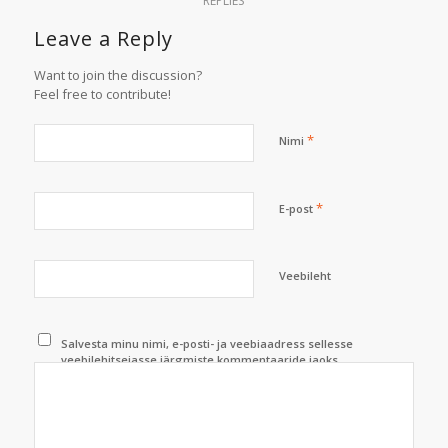
REPLIES
Leave a Reply
Want to join the discussion?
Feel free to contribute!
*
Nimi
*
E-post
Veebileht
Salvesta minu nimi, e-posti- ja veebiaadress sellesse
veebilehitsejasse järgmiste kommentaaride jaoks.